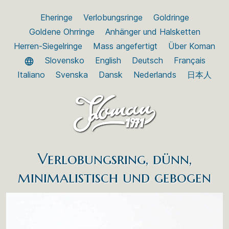
Eheringe
Verlobungsringe
Goldringe
Goldene Ohrringe
Anhänger und Halsketten
Herren-Siegelringe
Mass angefertigt
Über Koman
Slovensko
English
Deutsch
Français
Italiano
Svenska
Dansk
Nederlands
日本人
Verlobungsring, dünn,
minimalistisch und gebogen