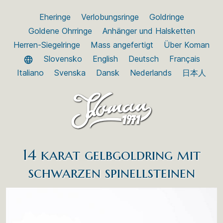
Eheringe
Verlobungsringe
Goldringe
Goldene Ohrringe
Anhänger und Halsketten
Herren-Siegelringe
Mass angefertigt
Über Koman
Slovensko
English
Deutsch
Français
Italiano
Svenska
Dansk
Nederlands
日本人
14 karat gelbgoldring mit
schwarzen spinellsteinen