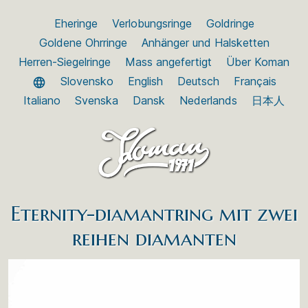
Eheringe
Verlobungsringe
Goldringe
Goldene Ohrringe
Anhänger und Halsketten
Herren-Siegelringe
Mass angefertigt
Über Koman
Slovensko
English
Deutsch
Français
Italiano
Svenska
Dansk
Nederlands
日本人
Eternity-diamantring mit zwei
reihen diamanten