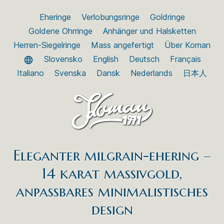
Eheringe
Verlobungsringe
Goldringe
Goldene Ohrringe
Anhänger und Halsketten
Herren-Siegelringe
Mass angefertigt
Über Koman
Slovensko
English
Deutsch
Français
Italiano
Svenska
Dansk
Nederlands
日本人
Eleganter milgrain-ehering –
14 karat massivgold,
anpassbares minimalistisches
design