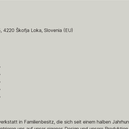
5, 4220 Škofja Loka, Slovenia (EU)
8
8
8
8
8
kstatt in Familienbesitz, die sich seit einem halben Jahrhun
ntrieren uns auf unser eigenes Design und unsere Produktion