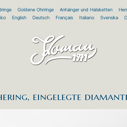
dringe
Goldene Ohrringe
Anhänger und Halsketten
Herr
sko
English
Deutsch
Français
Italiano
Svenska
D
hering, eingelegte diamant