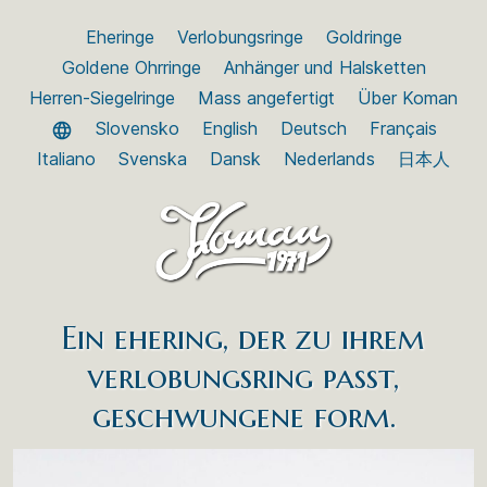
Eheringe
Verlobungsringe
Goldringe
Goldene Ohrringe
Anhänger und Halsketten
Herren-Siegelringe
Mass angefertigt
Über Koman
Slovensko
English
Deutsch
Français
Italiano
Svenska
Dansk
Nederlands
日本人
Ein ehering, der zu ihrem
verlobungsring passt,
geschwungene form.