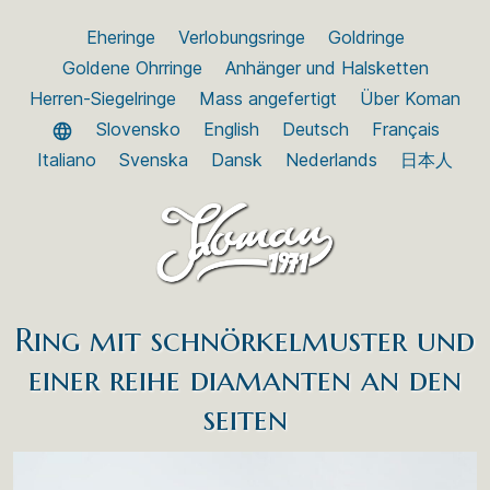
Eheringe
Verlobungsringe
Goldringe
Goldene Ohrringe
Anhänger und Halsketten
Herren-Siegelringe
Mass angefertigt
Über Koman
Slovensko
English
Deutsch
Français
Italiano
Svenska
Dansk
Nederlands
日本人
Ring mit schnörkelmuster und
einer reihe diamanten an den
seiten