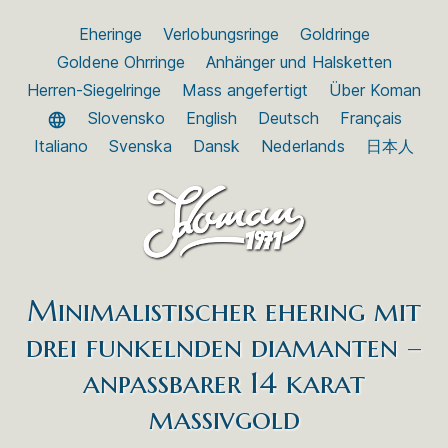
Eheringe
Verlobungsringe
Goldringe
Goldene Ohrringe
Anhänger und Halsketten
Herren-Siegelringe
Mass angefertigt
Über Koman
Slovensko
English
Deutsch
Français
Italiano
Svenska
Dansk
Nederlands
日本人
Minimalistischer ehering mit
drei funkelnden diamanten –
anpassbarer 14 karat
massivgold