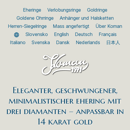
Eheringe
Verlobungsringe
Goldringe
Goldene Ohrringe
Anhänger und Halsketten
Herren-Siegelringe
Mass angefertigt
Über Koman
Slovensko
English
Deutsch
Français
Italiano
Svenska
Dansk
Nederlands
日本人
Eleganter, geschwungener,
minimalistischer ehering mit
drei diamanten – anpassbar in
14 karat gold