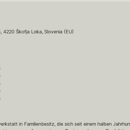
5, 4220 Škofja Loka, Slovenia (EU)
8
8
8
8
8
kstatt in Familienbesitz, die sich seit einem halben Jahrhun