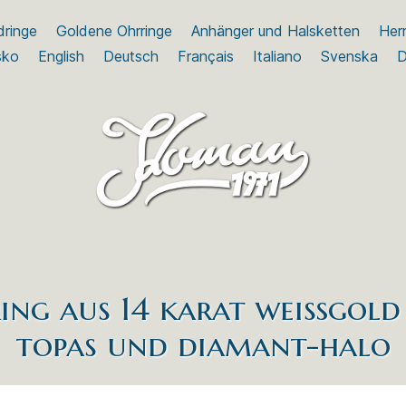
dringe
Goldene Ohrringe
Anhänger und Halsketten
Herr
sko
English
Deutsch
Français
Italiano
Svenska
D
ring aus 14 karat weißgold
topas und diamant-halo