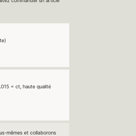
aitez commander un article
te)
.015 = ct, haute qualité
ous-mêmes et collaborons