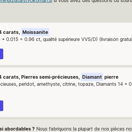
eter@zlatarstvokoman.si
si vous avez des questions ou souh
4 carats,
Moissanite
 * 0.015 = 0.96 ct, qualité supérieure VVS/D) (livraison gratui
4 carats, Pierres semi-précieuses,
Diamant
pierre
ecieuses, peridot, amethyste, citrine, topaze, Diamants 14 * 0
 si abordables ?
Nous fabriquons la plupart de nos pièces n