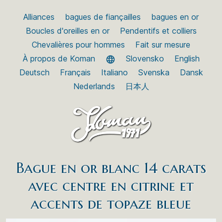
Alliances
bagues de fiançailles
bagues en or
Boucles d'oreilles en or
Pendentifs et colliers
Chevalières pour hommes
Fait sur mesure
À propos de Koman
Slovensko
English
Deutsch
Français
Italiano
Svenska
Dansk
Nederlands
日本人
Bague en or blanc 14 carats
avec centre en citrine et
accents de topaze bleue