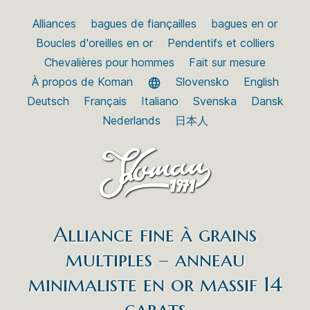
Alliances
bagues de fiançailles
bagues en or
Boucles d'oreilles en or
Pendentifs et colliers
Chevalières pour hommes
Fait sur mesure
À propos de Koman
Slovensko
English
Deutsch
Français
Italiano
Svenska
Dansk
Nederlands
日本人
Alliance fine à grains
multiples – anneau
minimaliste en or massif 14
carats