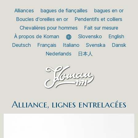
Alliances
bagues de fiançailles
bagues en or
Boucles d'oreilles en or
Pendentifs et colliers
Chevalières pour hommes
Fait sur mesure
À propos de Koman
Slovensko
English
Deutsch
Français
Italiano
Svenska
Dansk
Nederlands
日本人
Alliance, lignes entrelacées