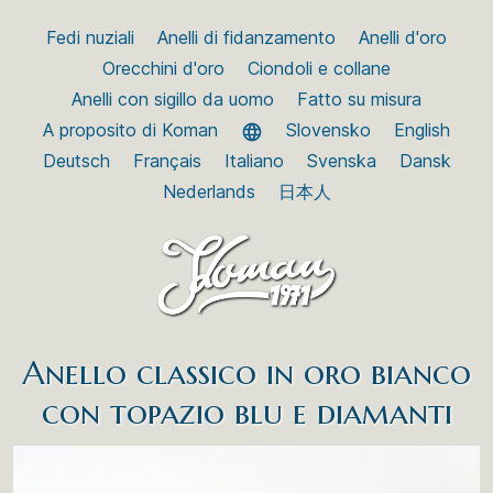
Fedi nuziali
Anelli di fidanzamento
Anelli d'oro
Orecchini d'oro
Ciondoli e collane
Anelli con sigillo da uomo
Fatto su misura
A proposito di Koman
Slovensko
English
Deutsch
Français
Italiano
Svenska
Dansk
Nederlands
日本人
Anello classico in oro bianco
con topazio blu e diamanti