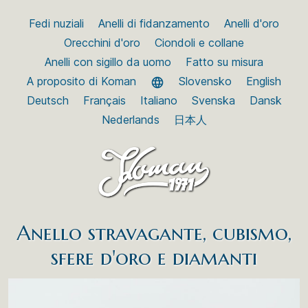
Fedi nuziali
Anelli di fidanzamento
Anelli d'oro
Orecchini d'oro
Ciondoli e collane
Anelli con sigillo da uomo
Fatto su misura
A proposito di Koman
Slovensko
English
Deutsch
Français
Italiano
Svenska
Dansk
Nederlands
日本人
Anello stravagante, cubismo,
sfere d'oro e diamanti