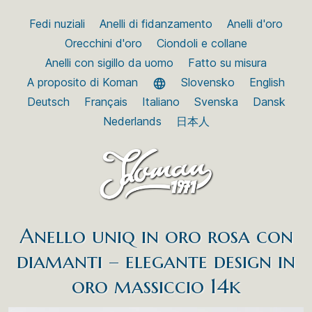
Fedi nuziali
Anelli di fidanzamento
Anelli d'oro
Orecchini d'oro
Ciondoli e collane
Anelli con sigillo da uomo
Fatto su misura
A proposito di Koman
Slovensko
English
Deutsch
Français
Italiano
Svenska
Dansk
Nederlands
日本人
Anello uniq in oro rosa con
diamanti – elegante design in
oro massiccio 14k