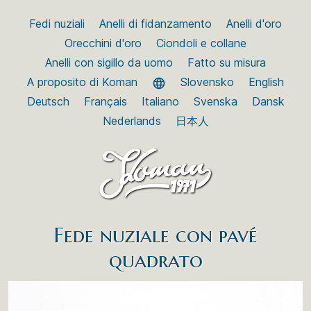
Fedi nuziali
Anelli di fidanzamento
Anelli d'oro
Orecchini d'oro
Ciondoli e collane
Anelli con sigillo da uomo
Fatto su misura
A proposito di Koman
Slovensko
English
Deutsch
Français
Italiano
Svenska
Dansk
Nederlands
日本人
Fede nuziale con pavé
quadrato