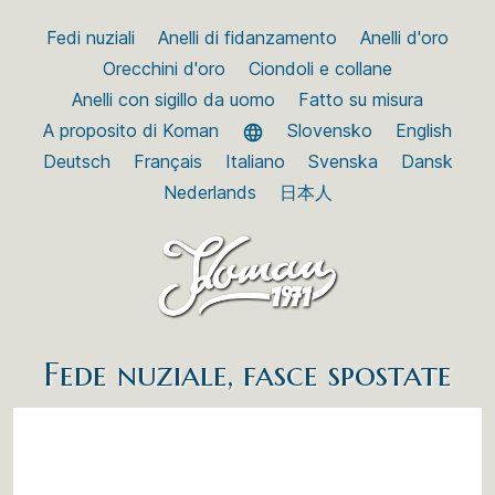
Fedi nuziali
Anelli di fidanzamento
Anelli d'oro
Orecchini d'oro
Ciondoli e collane
Anelli con sigillo da uomo
Fatto su misura
A proposito di Koman
Slovensko
English
Deutsch
Français
Italiano
Svenska
Dansk
Nederlands
日本人
Fede nuziale, fasce spostate