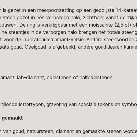
 is gezet in een meerpootzetting op een gepolijste 14-karaa
le steen gezet in een verborgen halo, zichtbaar vanaf de zij
uwen. De ring is verkrijgbaar met een moissanite (2,5 ct) o
leine steentjes in de verborgen halo brengen het totale steen
ct voor de laboratoriumdiamant-versie. Andere steensoorten 
raats goud. Geelgoud is afgebeeld; andere goudkleuren kun
diamant, lab-diamant, edelstenen of halfedelstenen
chillende lettertypen, gravering van speciale tekens en symbo
n gemaakt
ren van goud, natuursteen, diamant en gemaakte stenen wor