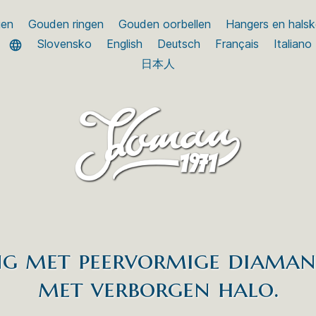
gen
Gouden ringen
Gouden oorbellen
Hangers en halsk
Slovensko
English
Deutsch
Français
Italiano
日本人
ng met peervormige diaman
met verborgen halo.