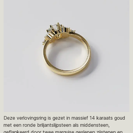
Deze verlovingsring is gezet in massief 14 karaats goud
met een ronde briljantslijpsteen als middensteen,
geflankeerd door twee marquise geslepen zijstenen en