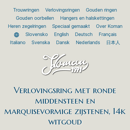
Trouwringen
Verlovingsringen
Gouden ringen
Gouden oorbellen
Hangers en halskettingen
Heren zegelringen
Speciaal gemaakt
Over Koman
Slovensko
English
Deutsch
Français
Italiano
Svenska
Dansk
Nederlands
日本人
Verlovingsring met ronde
middensteen en
marquisevormige zijstenen, 14k
witgoud