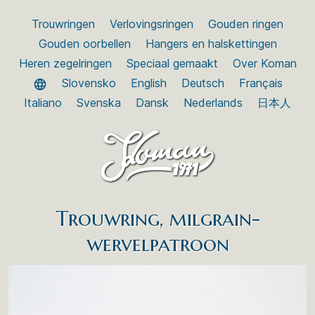
Trouwringen
Verlovingsringen
Gouden ringen
Gouden oorbellen
Hangers en halskettingen
Heren zegelringen
Speciaal gemaakt
Over Koman
Slovensko
English
Deutsch
Français
Italiano
Svenska
Dansk
Nederlands
日本人
Trouwring, milgrain-
wervelpatroon