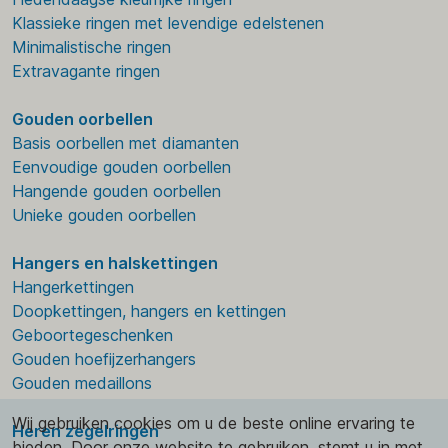
Klassieke ringen met levendige edelstenen
Minimalistische ringen
Extravagante ringen
Gouden oorbellen
Basis oorbellen met diamanten
Eenvoudige gouden oorbellen
Hangende gouden oorbellen
Unieke gouden oorbellen
Hangers en halskettingen
Hangerkettingen
Doopkettingen, hangers en kettingen
Geboortegeschenken
Gouden hoefijzerhangers
Gouden medaillons
Wij gebruiken cookies om u de beste online ervaring te
Heren zegelringen
bieden. Door onze website te gebruiken, stemt u in met