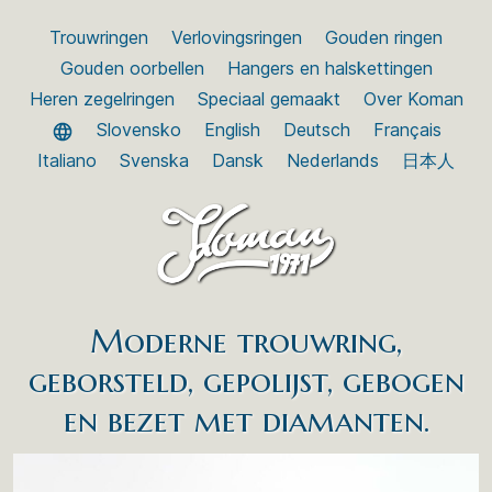
Trouwringen
Verlovingsringen
Gouden ringen
Gouden oorbellen
Hangers en halskettingen
Heren zegelringen
Speciaal gemaakt
Over Koman
Slovensko
English
Deutsch
Français
Italiano
Svenska
Dansk
Nederlands
日本人
Moderne trouwring,
geborsteld, gepolijst, gebogen
en bezet met diamanten.