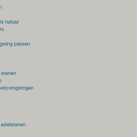
n
de natuur
rs
ngsring passen
 stenen
n
erlovingsringen
e edelstenen