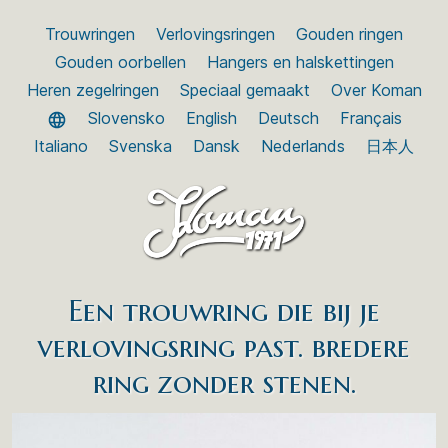
Trouwringen
Verlovingsringen
Gouden ringen
Gouden oorbellen
Hangers en halskettingen
Heren zegelringen
Speciaal gemaakt
Over Koman
Slovensko
English
Deutsch
Français
Italiano
Svenska
Dansk
Nederlands
日本人
Een trouwring die bij je
verlovingsring past. bredere
ring zonder stenen.