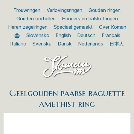
Trouwringen
Verlovingsringen
Gouden ringen
Gouden oorbellen
Hangers en halskettingen
Heren zegelringen
Speciaal gemaakt
Over Koman
Slovensko
English
Deutsch
Français
Italiano
Svenska
Dansk
Nederlands
日本人
Geelgouden paarse baguette
amethist ring