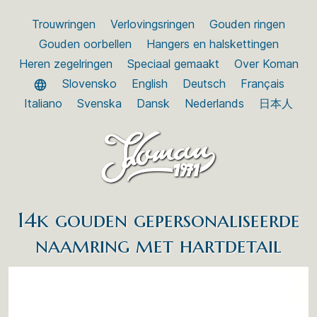
Trouwringen
Verlovingsringen
Gouden ringen
Gouden oorbellen
Hangers en halskettingen
Heren zegelringen
Speciaal gemaakt
Over Koman
Slovensko
English
Deutsch
Français
Italiano
Svenska
Dansk
Nederlands
日本人
14k gouden gepersonaliseerde
naamring met hartdetail