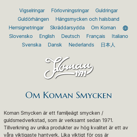
Vigselringar
Förlovningsringar
Guldringar
Guldörhängen
Hängsmycken och halsband
Herrsignetringar
Skräddarsydda
Om Koman
Slovensko
English
Deutsch
Français
Italiano
Svenska
Dansk
Nederlands
日本人
Om Koman Smycken
Koman Smycken är ett familjeägt smycken /
guldsmedverkstad, som är verksamt sedan 1971.
Tillverkning av unika produkter av hög kvalitet är ett av
våra viktigaste hantverk. Lika viktigt för oss är