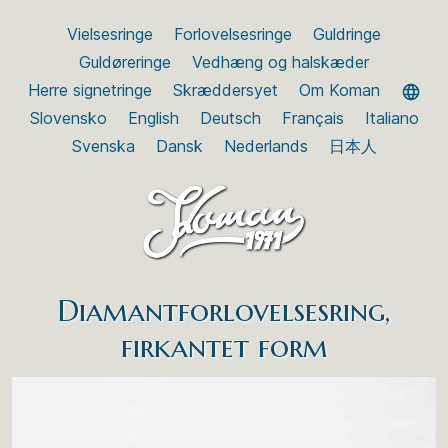
Vielsesringe
Forlovelsesringe
Guldringe
Guldøreringe
Vedhæng og halskæder
Herre signetringe
Skræddersyet
Om Koman
Slovensko
English
Deutsch
Français
Italiano
Svenska
Dansk
Nederlands
日本人
Diamantforlovelsesring,
firkantet form