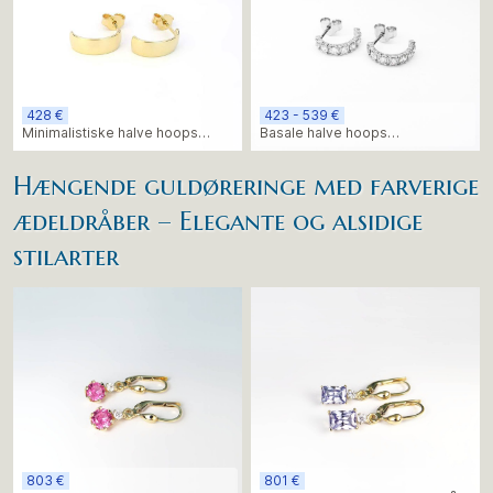
428 €
423 - 539 €
Minimalistiske halve hoops
Basale halve hoops
øreringe, gult guld
stenøreringe
Hængende guldøreringe med farverige
ædeldråber – Elegante og alsidige
stilarter
803 €
801 €