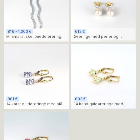
816 - 1,000 €
612 €
Minimalistiske, buede øreringe
Øreringe med perler og
med diamanter
diamanter i 14 karat guld –
elegant minimalisme hver dag
801 €
803 €
14 karat guldøreringe med blå
14 karat guldøreringe med
akvamarinsten
lysegrøn krysolit