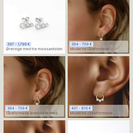
397 - 1,799 €
364 - 709 €
Øreringe med tre moissanitsten
Moderne tåreformede
ørestikker med diamanter
364 - 709 €
401 - 816 €
Tåreformede ørestikker med
Moderne cirkelformede
diamant
diamantøreringe