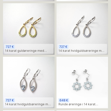
livlige grønne peridotsten
grøn peridot – elegant buet
design
727 €
727 €
14 karat guldøreringe med
14 karat hvidguldsøreringe med
livlige grønne peridotsten
lyseblå topas – minimalistisk
elegance
727 €
648 €
14 karat hvidguldsøreringe med
Runde øreringe i 14 karat
lyseblå topas – elegant
hvidguld med lyseblå topassten