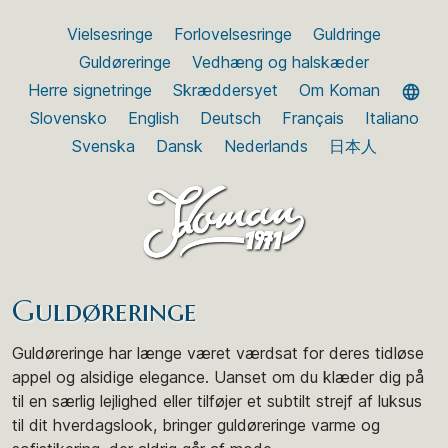
Vielsesringe
Forlovelsesringe
Guldringe
Guldøreringe
Vedhæng og halskæder
Herre signetringe
Skræddersyet
Om Koman
Slovensko
English
Deutsch
Français
Italiano
Svenska
Dansk
Nederlands
日本人
Guldøreringe
Guldøreringe har længe været værdsat for deres tidløse
appel og alsidige elegance. Uanset om du klæder dig på
til en særlig lejlighed eller tilføjer et subtilt strejf af luksus
til dit hverdagslook, bringer guldøreringe varme og