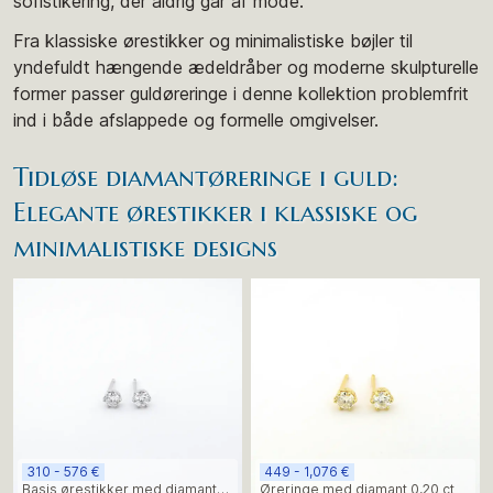
sofistikering, der aldrig går af mode.
Fra klassiske ørestikker og minimalistiske bøjler til
yndefuldt hængende ædeldråber og moderne skulpturelle
former passer guldøreringe i denne kollektion problemfrit
ind i både afslappede og formelle omgivelser.
Tidløse diamantøreringe i guld:
Elegante ørestikker i klassiske og
minimalistiske designs
310 - 576 €
449 - 1,076 €
Basis ørestikker med diamanter
Øreringe med diamant 0,20 ct