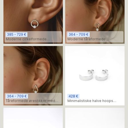
385 - 729 €
364 - 709 €
Moderne cirkelformede
Moderne tåreformede
diamantøreringe
ørestikker med diamanter
364 - 709 €
428 €
Tåreformede ørestikker med
Minimalistiske halve hoops
diamant
øreringe, hvidguld