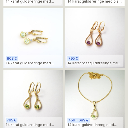
14 karat guldøreringe med
14 karat guldøreringe med blå
rosen ametyststen
akvamarinsten
803 €
795 €
14 karat guldøreringe med
14 karat rosaguldøreringe med
lysegrøn krysolit
violette ametyststen
795 €
459 - 689 €
14 karat guldøreringe med
14 karat guldvedhæng med