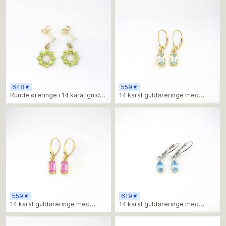
minimalistisk design
648 €
559 €
Runde øreringe i 14 karat guld
14 karat guldøreringe med
med livlige grønne peridotsten
baguettegrønne krysolitsten
559 €
619 €
14 karat guldøreringe med
14 karat guldøreringe med
baguette lab-grown rose
marquisetopas og diamanter
ametyst sten