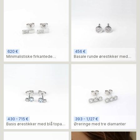
620 €
456 €
Minimalistiske firkantede
Basale runde ørestikker med
ørestikker med diamanter
diamanter
430 - 715 €
393 - 1,127 €
Basis ørestikker med blå topas
Øreringe med tre diamanter
og diamanter