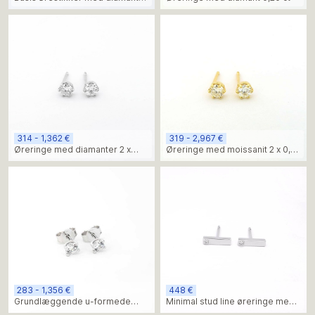
2 x 0,10 ct
314 - 1,362 €
319 - 2,967 €
Øreringe med diamanter 2 x
Øreringe med moissanit 2 x 0,50
0,25 ct
ct
283 - 1,356 €
448 €
Grundlæggende u-formede
Minimal stud line øreringe med
knopper
en diamant