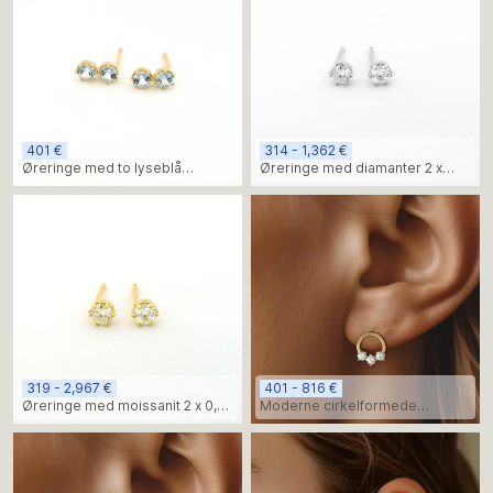
401 €
314 - 1,362 €
Øreringe med to lyseblå
Øreringe med diamanter 2 x
topassten
0,25 ct
319 - 2,967 €
401 - 816 €
Øreringe med moissanit 2 x 0,50
Moderne cirkelformede
ct
diamantøreringe