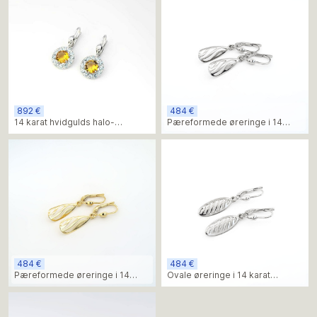
892 €
484 €
14 karat hvidgulds halo-
Pæreformede øreringe i 14
øreringe med citrin og blå
karat hvidguld – elegant
topassten
minimalistisk design
484 €
484 €
Pæreformede øreringe i 14
Ovale øreringe i 14 karat
karat massivt gult guld – elegant
hvidguld – elegant minimalistisk
minimalistisk design
design