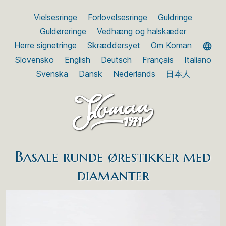
Vielsesringe
Forlovelsesringe
Guldringe
Guldøreringe
Vedhæng og halskæder
Herre signetringe
Skræddersyet
Om Koman
Slovensko
English
Deutsch
Français
Italiano
Svenska
Dansk
Nederlands
日本人
Basale runde ørestikker med
diamanter