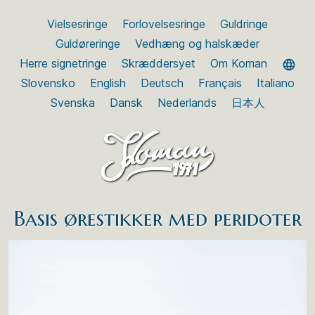
Vielsesringe
Forlovelsesringe
Guldringe
Guldøreringe
Vedhæng og halskæder
Herre signetringe
Skræddersyet
Om Koman
Slovensko
English
Deutsch
Français
Italiano
Svenska
Dansk
Nederlands
日本人
Basis ørestikker med peridoter