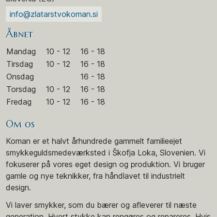
info@zlatarstvokoman.si
Åbnet
Mandag
10 - 12
16 - 18
Tirsdag
10 - 12
16 - 18
Onsdag
16 - 18
Torsdag
10 - 12
16 - 18
Fredag
10 - 12
16 - 18
Om os
Koman er et halvt århundrede gammelt familieejet
smykkeguldsmedeværksted i Škofja Loka, Slovenien. Vi
fokuserer på vores eget design og produktion. Vi bruger
gamle og nye teknikker, fra håndlavet til industrielt
design.
Vi laver smykker, som du bærer og afleverer til næste
generation. Hvert stykke kan rengøres og repareres. Hvis