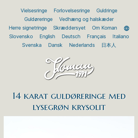
Vielsesringe
Forlovelsesringe
Guldringe
Guldøreringe
Vedhæng og halskæder
Herre signetringe
Skræddersyet
Om Koman
Slovensko
English
Deutsch
Français
Italiano
Svenska
Dansk
Nederlands
日本人
14 karat guldøreringe med
lysegrøn krysolit