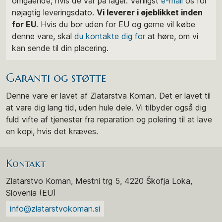
omgående, hvis de var på lager. Venligst
e-mail
os for
nøjagtig leveringsdato.
Vi leverer i øjeblikket inden
for EU
. Hvis du bor uden for EU og gerne vil købe
denne vare, skal
du kontakte dig for
at høre, om vi
kan sende til din placering.
Garanti og støtte
Denne vare er lavet af Zlatarstva Koman. Det er lavet til
at vare dig lang tid, uden hule dele. Vi tilbyder også dig
fuld vifte af tjenester fra reparation og polering til at lave
en kopi, hvis det kræves.
Kontakt
Zlatarstvo Koman, Mestni trg 5, 4220 Škofja Loka,
Slovenia (EU)
info@zlatarstvokoman.si