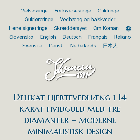
Vielsesringe
Forlovelsesringe
Guldringe
Guldøreringe
Vedhæng og halskæder
Herre signetringe
Skræddersyet
Om Koman
Slovensko
English
Deutsch
Français
Italiano
Svenska
Dansk
Nederlands
日本人
Delikat hjertevedhæng i 14
karat hvidguld med tre
diamanter – moderne
minimalistisk design