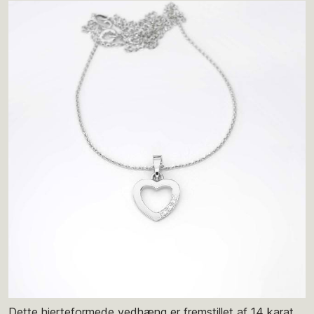
Dette hjerteformede vedhæng er fremstillet af 14 karat