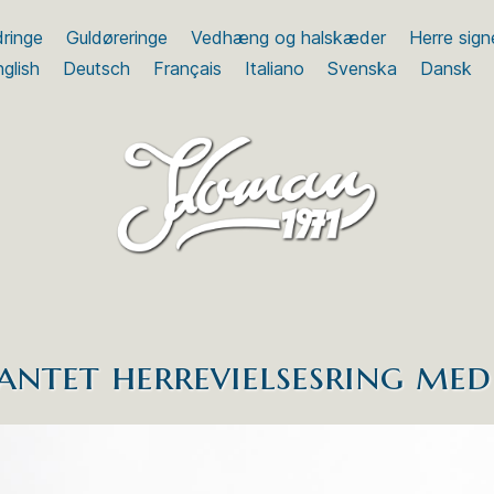
dringe
Guldøreringe
Vedhæng og halskæder
Herre sign
glish
Deutsch
Français
Italiano
Svenska
Dansk
antet herrevielsesring me