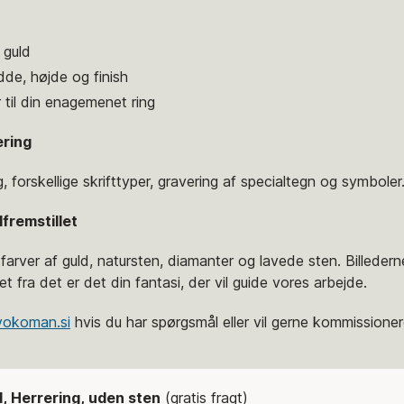
e guld
dde, højde og finish
 til din enagemenet ring
ering
, forskellige skrifttyper, gravering af specialtegn og symboler
fremstillet
e farver af guld, natursten, diamanter og lavede sten. Billeder
t fra det er det din fantasi, der vil guide vores arbejde.
vokoman.si
hvis du har spørgsmål eller vil gerne kommissioner
ld, Herrering, uden sten
(gratis fragt)