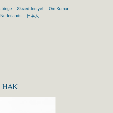
etringe
Skræddersyet
Om Koman
Nederlands
日本人
d hak