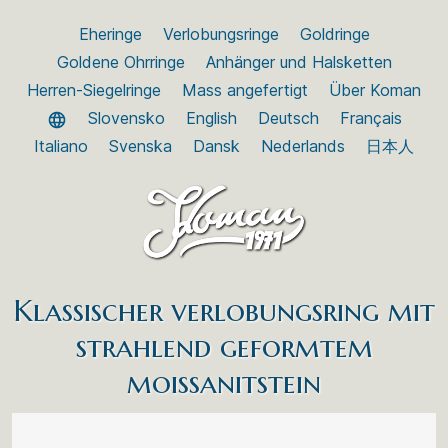
Eheringe
Verlobungsringe
Goldringe
Goldene Ohrringe
Anhänger und Halsketten
Herren-Siegelringe
Mass angefertigt
Über Koman
Slovensko
English
Deutsch
Français
Italiano
Svenska
Dansk
Nederlands
日本人
Klassischer verlobungsring mit
strahlend geformtem
moissanitstein