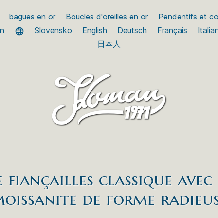
bagues en or
Boucles d'oreilles en or
Pendentifs et col
an
Slovensko
English
Deutsch
Français
Italia
日本人
 fiançailles classique avec 
oissanite de forme radieu