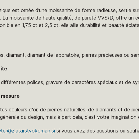
sique est ornée d’une moissanite de forme radieuse, sertie sur
. La moissanite de haute qualité, de pureté VVS/D, offre un é
onible en 1,75 ct et 2,5 ct, elle allie durabilité et beauté écl
es, diamant, diamant de laboratoire, pierres précieuses ou se
ite
, différentes polices, gravure de caractères spéciaux et de s
ur mesure
ntes couleurs d'or, de pierres naturelles, de diamants et de pi
nérale du design, mais à part cela, c'est votre imagination qu
eter@zlatarstvokoman.si
si vous avez des questions ou souh