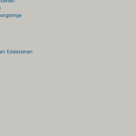
Steinen
e
bungsringe
den Edelsteinen