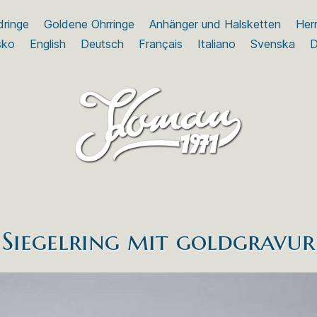
dringe
Goldene Ohrringe
Anhänger und Halsketten
Herr
sko
English
Deutsch
Français
Italiano
Svenska
D
Siegelring mit goldgravur