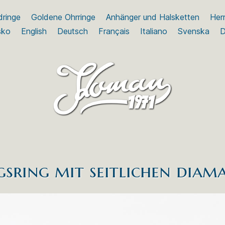
dringe
Goldene Ohrringe
Anhänger und Halsketten
Herr
sko
English
Deutsch
Français
Italiano
Svenska
D
sring mit seitlichen diam