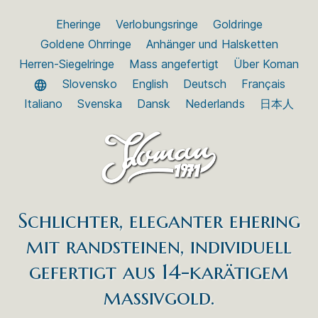
Eheringe
Verlobungsringe
Goldringe
Goldene Ohrringe
Anhänger und Halsketten
Herren-Siegelringe
Mass angefertigt
Über Koman
Slovensko
English
Deutsch
Français
Italiano
Svenska
Dansk
Nederlands
日本人
Schlichter, eleganter ehering
mit randsteinen, individuell
gefertigt aus 14-karätigem
massivgold.