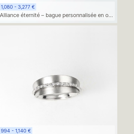
1,080 - 3,277 €
Alliance éternité – bague personnalisée en or
14 carats avec diamants ou pierres semi-
précieuses
994 - 1,140 €