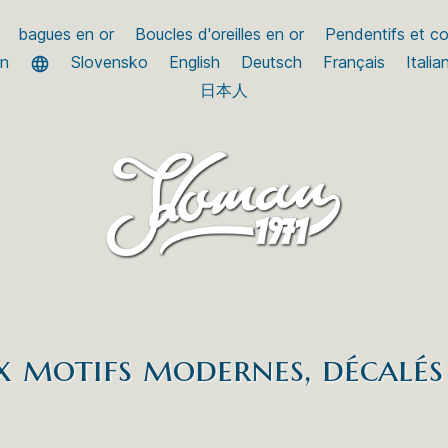
bagues en or
Boucles d'oreilles en or
Pendentifs et col
an
Slovensko
English
Deutsch
Français
Italia
日本人
x motifs modernes, décalés