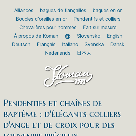
Alliances
bagues de fiançailles
bagues en or
Boucles d'oreilles en or
Pendentifs et colliers
Chevalières pour hommes
Fait sur mesure
À propos de Koman
Slovensko
English
Deutsch
Français
Italiano
Svenska
Dansk
Nederlands
日本人
Pendentifs et chaînes de
baptême : d'élégants colliers
d'ange et de croix pour des
souvenirs précieux