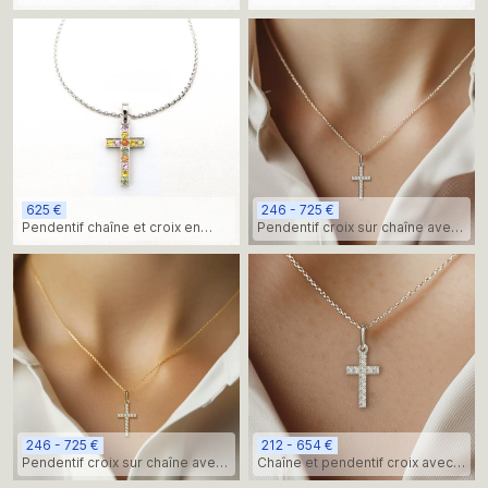
gravée
625 €
246 - 725 €
Pendentif chaîne et croix en
Pendentif croix sur chaîne avec
saphir multicolore
pierres diamantées, or blanc
246 - 725 €
212 - 654 €
Pendentif croix sur chaîne avec
Chaîne et pendentif croix avec
pierres diamantées, or jaune
pierres diamantées, or blanc