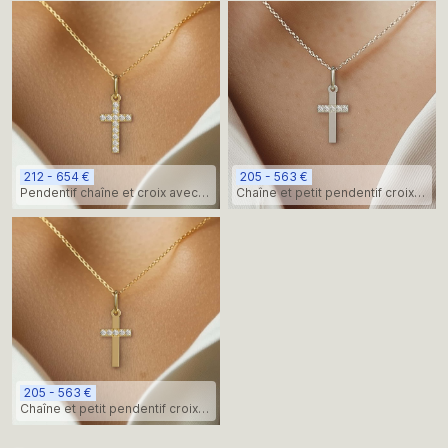
212 - 654 €
205 - 563 €
Pendentif chaîne et croix avec
Chaîne et petit pendentif croix
pierres diamantées, or jaune
avec pierres diamantées, or
blanc
205 - 563 €
Chaîne et petit pendentif croix
avec pierres diamantées, or
jaune