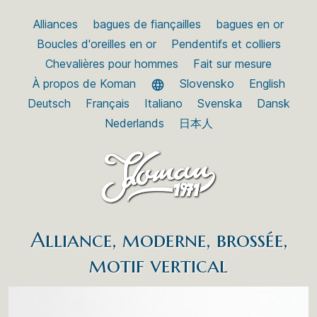
Alliances
bagues de fiançailles
bagues en or
Boucles d'oreilles en or
Pendentifs et colliers
Chevalières pour hommes
Fait sur mesure
À propos de Koman
Slovensko
English
Deutsch
Français
Italiano
Svenska
Dansk
Nederlands
日本人
Alliance, moderne, brossée,
motif vertical