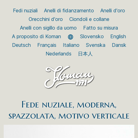
Fedi nuziali
Anelli di fidanzamento
Anelli d'oro
Orecchini d'oro
Ciondoli e collane
Anelli con sigillo da uomo
Fatto su misura
A proposito di Koman
Slovensko
English
Deutsch
Français
Italiano
Svenska
Dansk
Nederlands
日本人
Fede nuziale, moderna,
spazzolata, motivo verticale