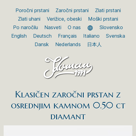
Poročni prstani
Zaročni prstani
Zlati prstani
Zlati uhani
Verižice, obeski
Moški prstani
Po naročilu
Nasveti
O nas
Slovensko
English
Deutsch
Français
Italiano
Svenska
Dansk
Nederlands
日本人
Klasičen zaročni prstan z
osrednjim kamnom 0.50 ct
diamant