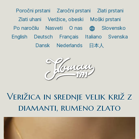
Poročni prstani
Zaročni prstani
Zlati prstani
Zlati uhani
Verižice, obeski
Moški prstani
Po naročilu
Nasveti
O nas
Slovensko
English
Deutsch
Français
Italiano
Svenska
Dansk
Nederlands
日本人
Verižica in srednje velik križ z
diamanti, rumeno zlato