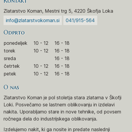
Kontakt
Zlatarstvo Koman, Mestni trg 5, 4220 Škofja Loka
info@zlatarstvokoman.si
041/915-564
Odprto
ponedeljek
10 - 12
16 - 18
torek
10 - 12
16 - 18
sreda
16 - 18
četrtek
10 - 12
16 - 18
petek
10 - 12
16 - 18
O nas
Zlatarstvo Koman je pol stoletja stara zlatarna v Škofji
Loki. Posvečamo se lastnem oblikovanju in izdelavi
nakita. Uporabljamo stare in nove tehnike, od povsem
ročnega dela do industrijskega oblikovanja.
Izdelujemo nakit, ki ga nosite in predate naslednji