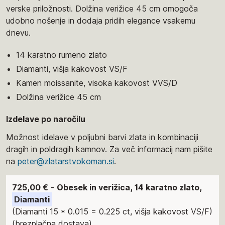
verske priložnosti. Dolžina verižice 45 cm omogoča
udobno nošenje in dodaja pridih elegance vsakemu
dnevu.
14 karatno rumeno zlato
Diamanti, višja kakovost VS/F
Kamen moissanite, visoka kakovost VVS/D
Dolžina verižice 45 cm
Izdelave po naročilu
Možnost idelave v poljubni barvi zlata in kombinaciji
dragih in poldragih kamnov. Za več informacij nam pišite
na
peter@zlatarstvokoman.si
.
725,00 €
-
Obesek in verižica, 14 karatno zlato,
Diamanti
(Diamanti 15 * 0.015 = 0.225 ct, višja kakovost VS/F)
(brezplačna dostava)