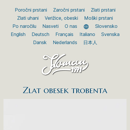
Poročni prstani
Zaročni prstani
Zlati prstani
Zlati uhani
Verižice, obeski
Moški prstani
Po naročilu
Nasveti
O nas
Slovensko
English
Deutsch
Français
Italiano
Svenska
Dansk
Nederlands
日本人
Zlat obesek trobenta