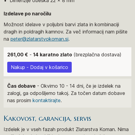
Dimenzije obeska 22 x 8 mm
Izdelave po naročilu
Možnost idelave v poljubni barvi zlata in kombinaciji
dragih in poldragih kamnov. Za več informacij nam pišite
na
peter@zlatarstvokoman.si
.
261,00 €
-
14 karatno zlato
(brezplačna dostava)
Nakup - Dodaj v košarico
Čas dobave
- Okvirno 10 - 14 dni, če je izdelek na
zalogi, ga odpošljemo takoj. Za točen datum dobave
nas prosim
kontaktirajte
.
Kakovost, garancija, servis
Izdelek je v vseh fazah produkt Zlatarstva Koman. Nima