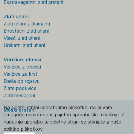
Ekstravagantni zlati prstani
Zlati uhani
Zlati uhani z diamanti
Enostavni zlati uhani
Viseči zlati uhani
Unikatni zlati uhani
Verižice, obeski
Verižice z obeski
Verižice za krst
Darila ob rojstvu
Zlate podkvice
Zlati medaljoni
Na spletni strani uporabljamo piškotke, da bi vam
Moški prstani
omogočili nemoteno in prijetno uporabniško izkušnjo. Z
nadaljnjo uporabo te spletne strani se strinjate z našo
politiko piškotkov.