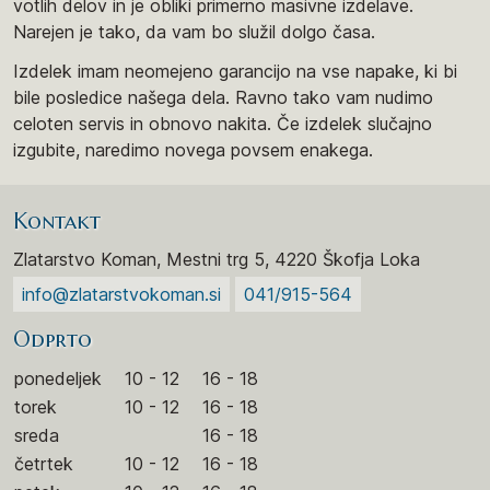
votlih delov in je obliki primerno masivne izdelave.
Narejen je tako, da vam bo služil dolgo časa.
Izdelek imam neomejeno garancijo na vse napake, ki bi
bile posledice našega dela. Ravno tako vam nudimo
celoten servis in obnovo nakita. Če izdelek slučajno
izgubite, naredimo novega povsem enakega.
Kontakt
Zlatarstvo Koman, Mestni trg 5, 4220 Škofja Loka
info@zlatarstvokoman.si
041/915-564
Odprto
ponedeljek
10 - 12
16 - 18
torek
10 - 12
16 - 18
sreda
16 - 18
četrtek
10 - 12
16 - 18