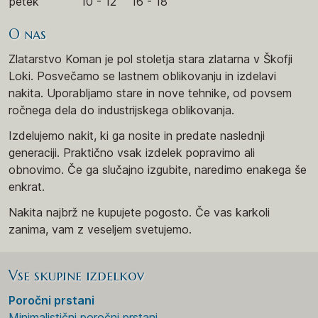
petek
10 - 12
16 - 18
O nas
Zlatarstvo Koman je pol stoletja stara zlatarna v Škofji
Loki. Posvečamo se lastnem oblikovanju in izdelavi
nakita. Uporabljamo stare in nove tehnike, od povsem
ročnega dela do industrijskega oblikovanja.
Izdelujemo nakit, ki ga nosite in predate naslednji
generaciji. Praktično vsak izdelek popravimo ali
obnovimo. Če ga slučajno izgubite, naredimo enakega še
enkrat.
Nakita najbrž ne kupujete pogosto. Če vas karkoli
zanima, vam z veseljem svetujemo.
Vse skupine izdelkov
Poročni prstani
Minimalistični poročni prstani