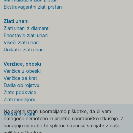
Ekstravagantni zlati prstani
Zlati uhani
Zlati uhani z diamanti
Enostavni zlati uhani
Viseči zlati uhani
Unikatni zlati uhani
Verižice, obeski
Verižice z obeski
Verižice za krst
Darila ob rojstvu
Zlate podkvice
Zlati medaljoni
Na spletni strani uporabljamo piškotke, da bi vam
Moški prstani
omogočili nemoteno in prijetno uporabniško izkušnjo. Z
nadaljnjo uporabo te spletne strani se strinjate z našo
politiko piškotkov.