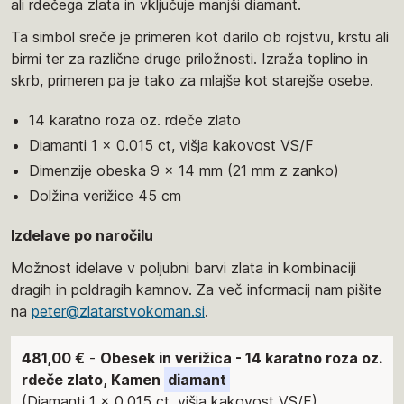
ali rdečega zlata in vključuje manjši diamant.
Ta simbol sreče je primeren kot darilo ob rojstvu, krstu ali
birmi ter za različne druge priložnosti. Izraža toplino in
skrb, primeren pa je tako za mlajše kot starejše osebe.
14 karatno roza oz. rdeče zlato
Diamanti 1 x 0.015 ct, višja kakovost VS/F
Dimenzije obeska 9 x 14 mm (21 mm z zanko)
Dolžina verižice 45 cm
Izdelave po naročilu
Možnost idelave v poljubni barvi zlata in kombinaciji
dragih in poldragih kamnov. Za več informacij nam pišite
na
peter@zlatarstvokoman.si
.
481,00 €
-
Obesek in verižica - 14 karatno roza oz.
rdeče zlato, Kamen
diamant
(Diamanti 1 x 0.015 ct, višja kakovost VS/F)