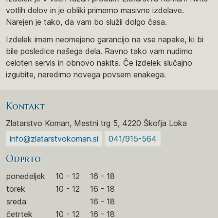
votlih delov in je obliki primerno masivne izdelave.
Narejen je tako, da vam bo služil dolgo časa.
Izdelek imam neomejeno garancijo na vse napake, ki bi
bile posledice našega dela. Ravno tako vam nudimo
celoten servis in obnovo nakita. Če izdelek slučajno
izgubite, naredimo novega povsem enakega.
Kontakt
Zlatarstvo Koman, Mestni trg 5, 4220 Škofja Loka
info@zlatarstvokoman.si
041/915-564
Odprto
ponedeljek
10 - 12
16 - 18
torek
10 - 12
16 - 18
sreda
16 - 18
četrtek
10 - 12
16 - 18