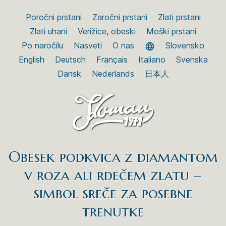
Poročni prstani
Zaročni prstani
Zlati prstani
Zlati uhani
Verižice, obeski
Moški prstani
Po naročilu
Nasveti
O nas
Slovensko
English
Deutsch
Français
Italiano
Svenska
Dansk
Nederlands
日本人
Obesek podkvica z diamantom
v roza ali rdečem zlatu –
simbol sreče za posebne
trenutke