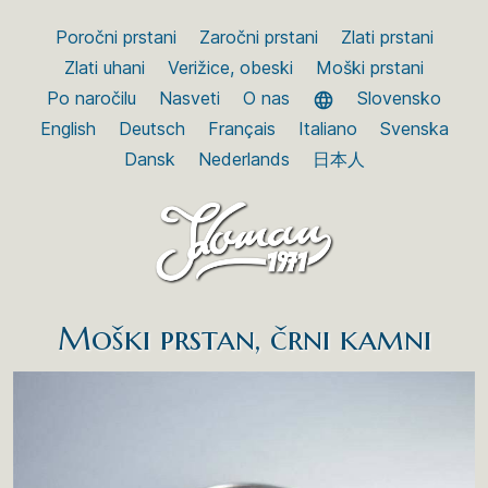
Poročni prstani
Zaročni prstani
Zlati prstani
Zlati uhani
Verižice, obeski
Moški prstani
Po naročilu
Nasveti
O nas
Slovensko
English
Deutsch
Français
Italiano
Svenska
Dansk
Nederlands
日本人
Moški prstan, črni kamni