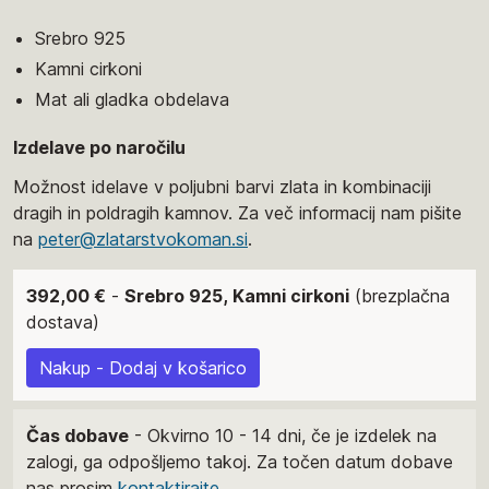
Srebro 925
Kamni cirkoni
Mat ali gladka obdelava
Izdelave po naročilu
Možnost idelave v poljubni barvi zlata in kombinaciji
dragih in poldragih kamnov. Za več informacij nam pišite
na
peter@zlatarstvokoman.si
.
392,00 €
-
Srebro 925, Kamni cirkoni
(brezplačna
dostava)
Nakup - Dodaj v košarico
Čas dobave
- Okvirno 10 - 14 dni, če je izdelek na
zalogi, ga odpošljemo takoj. Za točen datum dobave
nas prosim
kontaktirajte
.