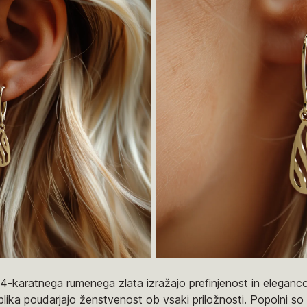
 14-karatnega rumenega zlata izražajo prefinjenost in eleganco
oblika poudarjajo ženstvenost ob vsaki priložnosti. Popolni so