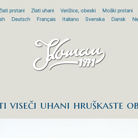
Zlati prstani
Zlati uhani
Verižice, obeski
Moški prstani
ish
Deutsch
Français
Italiano
Svenska
Dansk
Ne
ti viseči uhani hruškaste ob