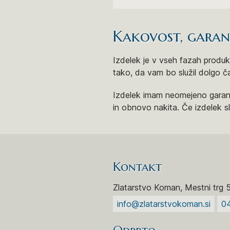
Kakovost, garanci
Izdelek je v vseh fazah produkt
tako, da vam bo služil dolgo č
Izdelek imam neomejeno garanc
in obnovo nakita. Če izdelek 
Kontakt
Zlatarstvo Koman, Mestni trg 
info@zlatarstvokoman.si
0