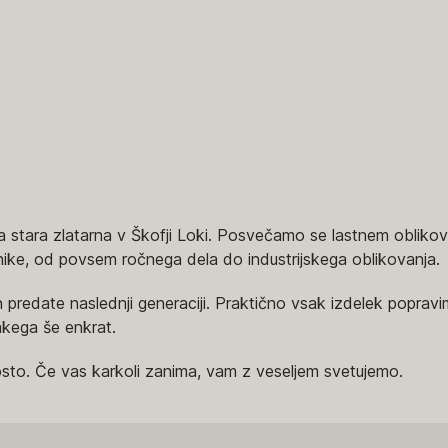
a stara zlatarna v Škofji Loki. Posvečamo se lastnem oblikova
ike, od povsem ročnega dela do industrijskega oblikovanja.
in predate naslednji generaciji. Praktično vsak izdelek popra
akega še enkrat.
osto. Če vas karkoli zanima, vam z veseljem svetujemo.