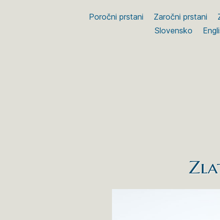
Poročni prstani
Zaročni prstani
Slovensko
Engl
Zla