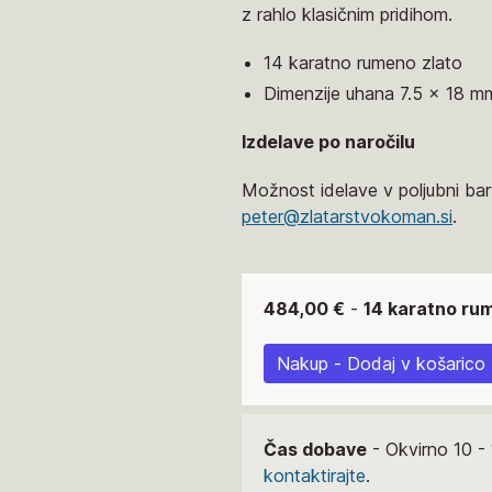
z rahlo klasičnim pridihom.
14 karatno rumeno zlato
Dimenzije uhana 7.5 x 18 
Izdelave po naročilu
Možnost idelave v poljubni barv
peter@zlatarstvokoman.si
.
484,00 €
-
14 karatno ru
Nakup - Dodaj v košarico
Čas dobave
- Okvirno 10 - 
kontaktirajte
.