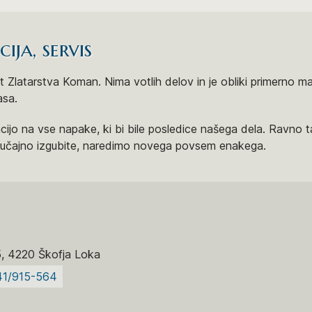
ja, servis
 Zlatarstva Koman. Nima votlih delov in je obliki primerno ma
asa.
ijo na vse napake, ki bi bile posledice našega dela. Ravno 
slučajno izgubite, naredimo novega povsem enakega.
5, 4220 Škofja Loka
41/915-564