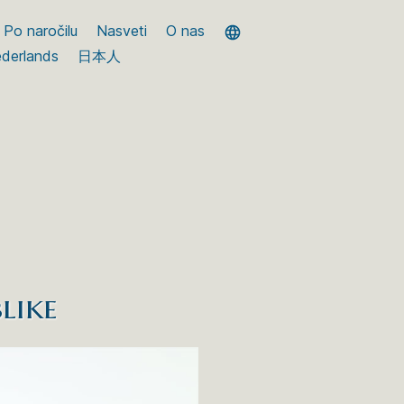
Po naročilu
Nasveti
O nas
derlands
日本人
like